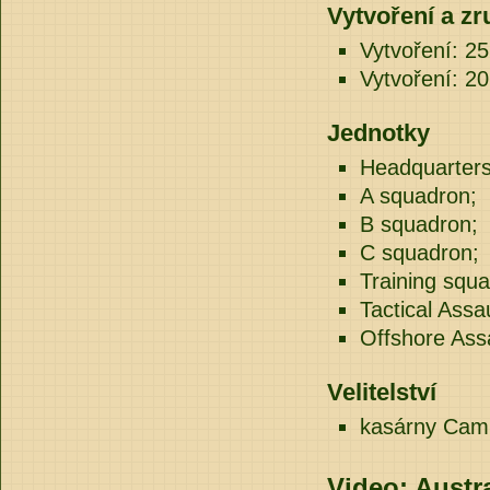
Vytvoření a zr
Vytvoření: 2
Vytvoření: 20
Jednotky
Headquarters
A squadron;
B squadron;
C squadron;
Training squ
Tactical Assa
Offshore Ass
Velitelství
kasárny Camp
Video: Austr