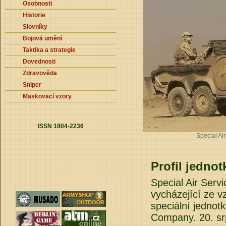
Osobnosti
Historie
Slovníky
Bojová umění
Taktika a strategie
Dovednosti
Zdravověda
Sniper
Maskovací vzory
ISSN 1804-2236
Special Ai
Profil jednot
Special Air Serv
vycházející ze v
speciální jednot
Company. 20. srp