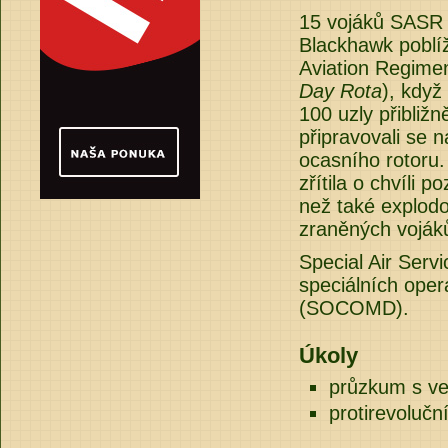
15 vojáků SASR b
Blackhawk poblíž
Aviation Regiment
Day Rota
), když
100 uzly přibliž
připravovali se n
ocasního rotoru.
zřítila o chvíli 
než také explodo
zraněných vojáků
Special Air Serv
speciálních ope
(SOCOMD).
Úkoly
průzkum s ve
protirevoluční