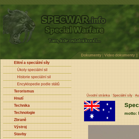
Dokumenty
|
Video dokumenty
||
Elitní a speciální síly
Úkoly speciální sil
Historie speciální sil
Encyklopedie podle států
Terorismus
Úvodní stránka
/
Speciální síly
/
Au
Hnutí
Spec
Technika
Technologie
motto:
Zbraně
Výstroj
Stavby