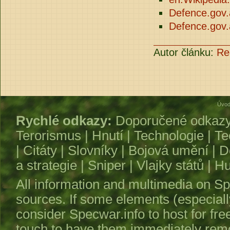
Defence.gov.
Defence.gov.a
Autor článku:
Re
Úvod
Rychlé odkazy:
Doporučené odkaz
Terorismus
|
Hnutí
|
Technologie
|
Te
|
Citáty
|
Slovníky
|
Bojová umění
|
D
a strategie
|
Sniper
|
Vlajky států
|
Hu
All information and multimedia on
Sp
sources. If some elements (especiall
consider
Specwar.info
to host for fre
touch to have them immediately remo