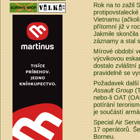
Rok na to zažil 
protipovstalecké
Vietnamu (ačkoli
přítomní již v r
Jakmile skončila
záznamy a stal 
Mírové období ve
výcvikovou eska
dostalo zvláštní 
pravidelně se vy
Požadavek další
Assault Group
(
nebo-li OAT (OA
potírání terorism
je součástí armá
Special Air Serv
17 operátorů. Še
Borneu.