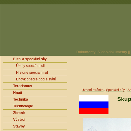
Dokumenty
|
Video dokumenty
||
Elitní a speciální síly
Úkoly speciální sil
Historie speciální sil
Encyklopedie podle států
Terorismus
Úvodní stránka
/
Speciální síly
/
So
Hnutí
Skup
Technika
Technologie
Zbraně
Výstroj
Stavby