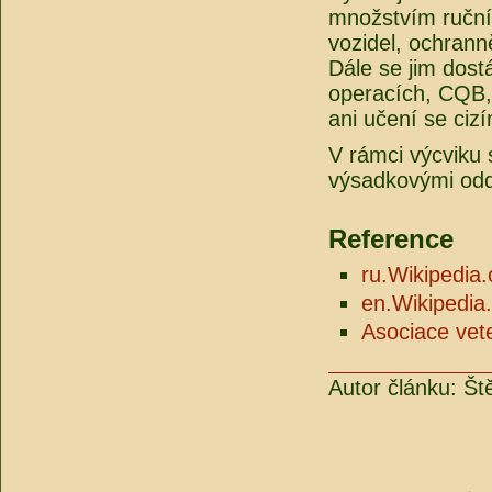
množstvím ručníc
vozidel, ochranně
Dále se jim dost
operacích, CQB,
ani učení se ciz
V rámci výcviku 
výsadkovými odd
Reference
ru.Wikipedia
en.Wikipedia
Asociace vet
Autor článku: Št