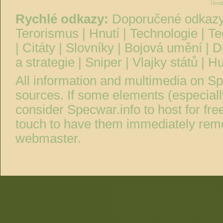
Úvod
Rychlé odkazy:
Doporučené odkaz
Terorismus
|
Hnutí
|
Technologie
|
Te
|
Citáty
|
Slovníky
|
Bojová umění
|
D
a strategie
|
Sniper
|
Vlajky států
|
Hu
All information and multimedia on
Sp
sources. If some elements (especiall
consider
Specwar.info
to host for fre
touch to have them immediately remo
webmaster.