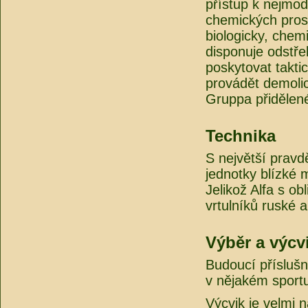
přístup k nejmod
chemických pros
biologicky, chem
disponuje odstře
poskytovat takt
provádět demolic
Gruppa přidělen
Technika
S největší pravd
jednotky blízké 
Jelikož Alfa s o
vrtulníků ruské 
Výběr a výcv
Budoucí příslušní
v nějakém sportu
Výcvik je velmi 