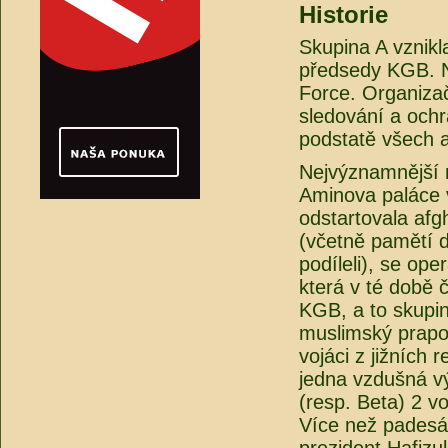
Historie
Skupina A vznikl
předsedy KGB. N
Force. Organiza
sledování a ochr
podstatě všech 
Nejvýznamnější 
Aminova paláce v
odstartovala af
(včetně pamětí dů
podíleli), se op
která v té době č
KGB, a to skupin
muslimský prapor
vojáci z jižních
jedna vzdušná vý
(resp. Beta) 2 v
Více než padesá