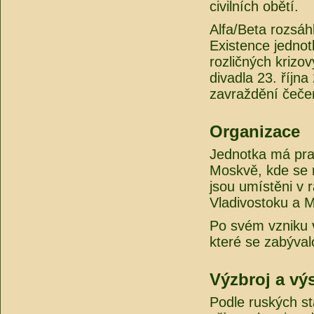
civilních obětí.
Alfa/Beta rozsáh
Existence jedno
rozličných krizo
divadla 23. říjn
zavraždění čeče
Organizace
Jednotka má pra
Moskvě, kde se n
jsou umístěni v 
Vladivostoku a 
Po svém vzniku 
které se zabýva
Výzbroj a výs
Podle ruských s