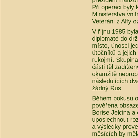
prezident Hafizul
Při operaci byly
Ministerstva vni
Veteráni z Alfy o
V říjnu 1985 byla
diplomaté do drž
místo, únosci jed
útočníků a jejich
rukojmí. Skupina
části těl zadrže
okamžitě nepropu
následujících dv
žádný Rus.
Během pokusu o 
pověřena obsaze
Borise Jelcina a
uposlechnout roz
a výsledky prove
měsících by měla