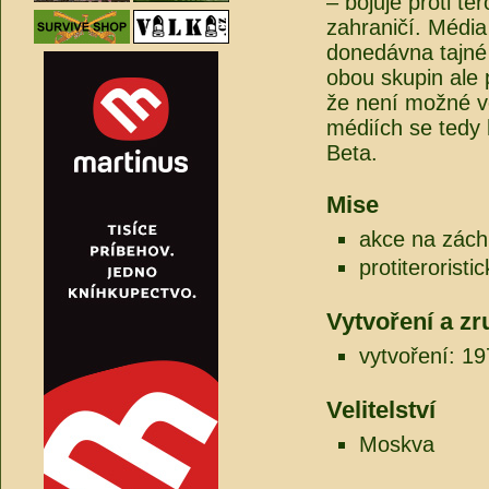
– bojuje proti t
zahraničí. Média
donedávna tajné a
obou skupin ale p
že není možné vé
médiích se tedy h
Beta.
Mise
akce na zách
protiteroristi
Vytvoření a zr
vytvoření: 1
Velitelství
Moskva