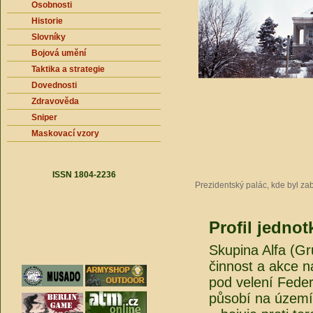
Osobnosti
Historie
Slovníky
Bojová umění
Taktika a strategie
Dovednosti
Zdravověda
Sniper
Maskovací vzory
ISSN 1804-2236
Prezidentský palác, kde byl zab
Profil jednot
Skupina Alfa (Gru
činnost a akce 
pod velení Feder
působí na území